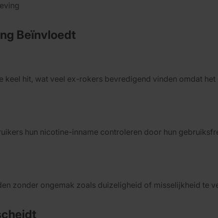
eving
ing Beïnvloedt
keel hit, wat veel ex-rokers bevredigend vinden omdat het d
uikers hun nicotine-inname controleren door hun gebruiksfre
den zonder ongemak zoals duizeligheid of misselijkheid te 
cheidt