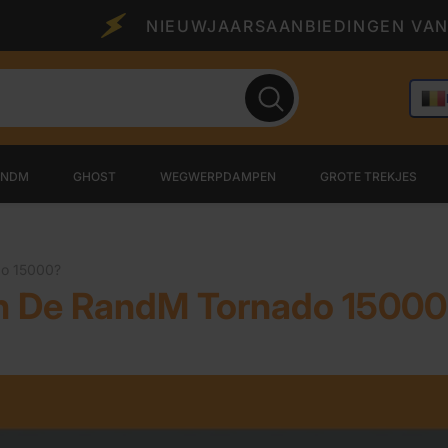
NIEUWJAARSAANBIEDINGEN VAN 50% KORT
ANDM
GHOST
WEGWERPDAMPEN
GROTE TREKJES
do 15000?
 In De RandM Tornado 1500