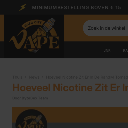
Ga Naar De Inhoud
MINIMUMBESTELLING BOVEN € 15
JNR
R
Thuis
News
Hoeveel Nicotine Zit Er In De RandM Torna
Hoeveel Nicotine Zit Er
Door
ByteBex Team