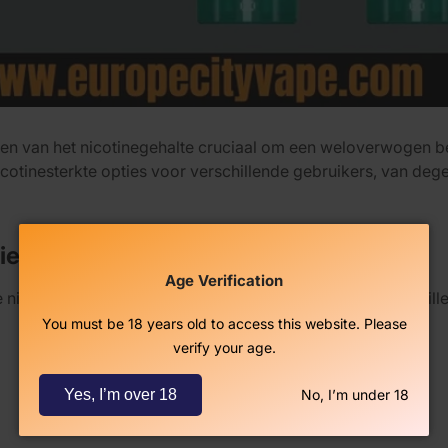
jpen van het nicotinegehalte cruciaal om een weloverwogen b
otinesterkte opties voor verschillende gebruikers, van dege
ies
Age Verification
 nicotinesterkte opties om tegemoet te komen aan verschil
You must be 18 years old to access this website. Please
verify your age.
Yes, I’m over 18
No, I’m under 18