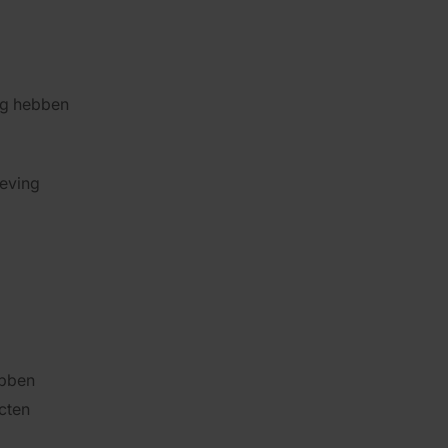
ig hebben
eving
ebben
cten