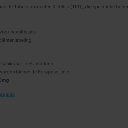
n de Tabaksproducten Richtlijn (TPD), die specifieke beper
 voor navulflesjes
iëntenlabeling
beschikbaar in EU markten
 worden binnen de Europese Unie
0mg
ersgids