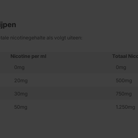
ijpen
tale nicotinegehalte als volgt uiteen:
Nicotine per ml
Totaal Nic
0mg
0mg
20mg
500mg
30mg
750mg
50mg
1.250mg