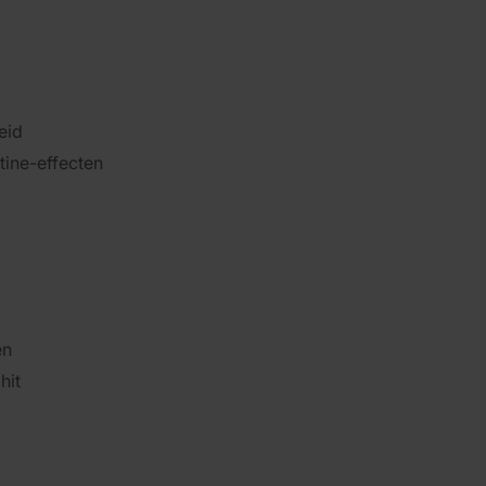
eid
tine-effecten
en
hit